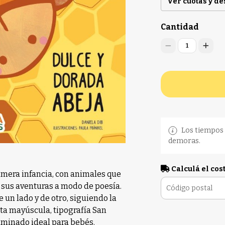
Ver cuotas y d
Cantidad
1
Los tiempos 
demoras.
Calculá el cos
rimera infancia, con animales que
 sus aventuras a modo de poesía.
e un lado y de otro, siguiendo la
nta mayúscula, tipografía San
 laminado ideal para bebés.