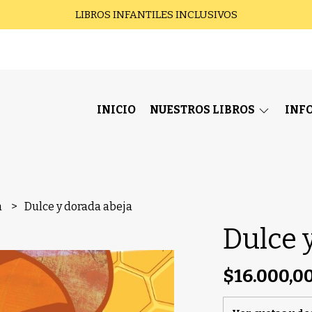
LIBROS INFANTILES INCLUSIVOS
INICIO
NUESTROS LIBROS
INF
a
Dulce y dorada abeja
Dulce 
$16.000,0